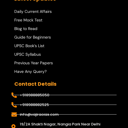
Daily Current Affairs
Free Mock Test
Blog to Read
Guide for Beginners
UPSC Book’s List
UPSC Syllabus
Previous Year Papers
Have Any Query?
Contact Details
+918988885050
+918988882525
info@vajiraoias.com
19/2A Shakti Nagar, Nangia Park Near Delhi