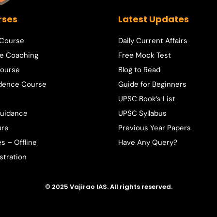
rses
Latest Updates
 Course
Daily Current Affairs
e Coaching
Free Mock Test
ourse
Blog to Read
dence Course
Guide for Beginners
UPSC Book’s List
Guidance
UPSC Syllabus
ure
Previous Year Papers
s – Offline
Have Any Query?
stration
© 2025 Vajirao IAS. All rights reserved.