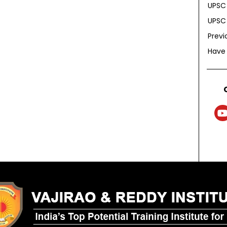
UPSC 
UPSC 
Previ
Have