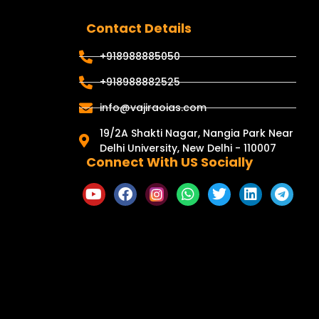
Contact Details
+918988885050
+918988882525
info@vajiraoias.com
19/2A Shakti Nagar, Nangia Park Near
Delhi University, New Delhi - 110007
Connect With US Socially