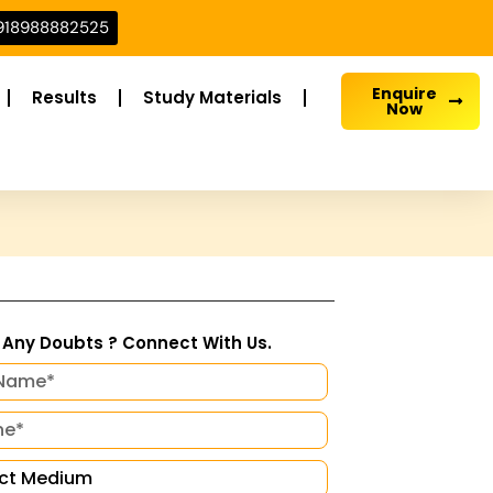
918988882525
Enquire
Results
Study Materials
Now
Any Doubts ? Connect With Us.