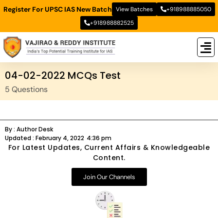
Register For UPSC IAS New Batch
View Batches
+918988885050
+918988882525
New
New B
Stud
04-02-2022 MCQs Test
5 Questions
By :
Author Desk
Updated :
February 4, 2022
4:36 pm
For Latest Updates, Current Affairs & Knowledgeable
Content.
Join Our Channels