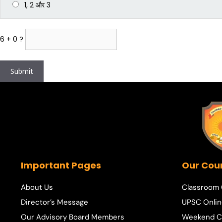
1, 2 और 3
6 + 0 ?
Important Pages
Our Cou
About Us
Classroom
Director’s Message
UPSC Onlin
Our Advisory Board Members
Weekend C