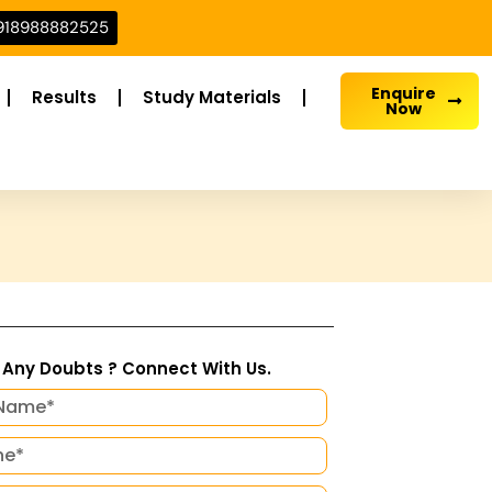
918988882525
Enquire
Results
Study Materials
Now
Any Doubts ? Connect With Us.