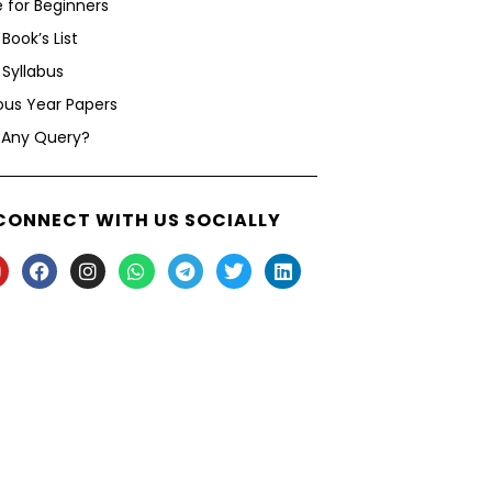
 for Beginners
Book’s List
Syllabus
ous Year Papers
 Any Query?
CONNECT WITH US SOCIALLY