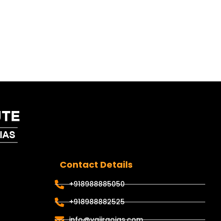
Contact Details
+918988885050
+918988882525
info@vajiraoias.com