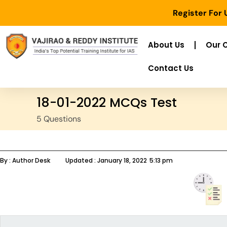
Register For
About Us
Our 
Contact Us
18-01-2022 MCQs Test
5 Questions
By :
Author Desk
Updated :
January 18, 2022
5:13 pm