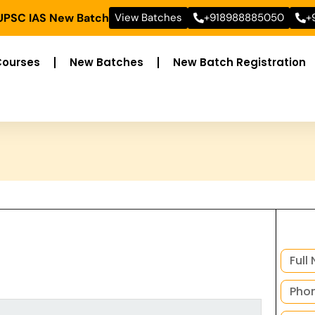
 UPSC IAS New Batch
View Batches
+918988885050
+
Courses
New Batches
New Batch Registration