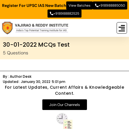
Register For UPSC IAS New Batch
View Batches
+918988885050
+918988882525
New
New B
Stud
30-01-2022 MCQs Test
5 Questions
By :
Author Desk
Updated :
January 30, 2022
5:01 pm
For Latest Updates, Current Affairs & Knowledgeable
Content.
Join Our Channels