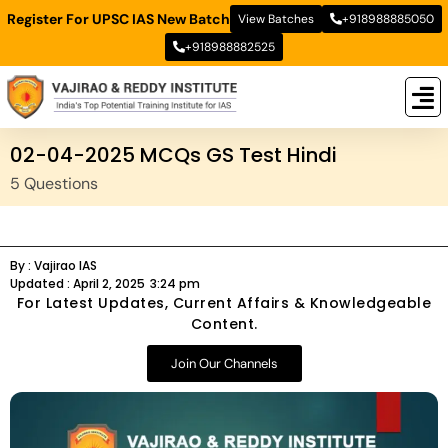
Register For UPSC IAS New Batch
View Batches
+918988885050
+918988882525
New
New B
Stud
02-04-2025 MCQs GS Test Hindi
5 Questions
By :
Vajirao IAS
Updated :
April 2, 2025
3:24 pm
For Latest Updates, Current Affairs & Knowledgeable
Content.
Join Our Channels