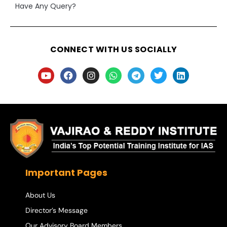
Have Any Query?
CONNECT WITH US SOCIALLY
Important Pages
About Us
Director’s Message
Our Advisory Board Members