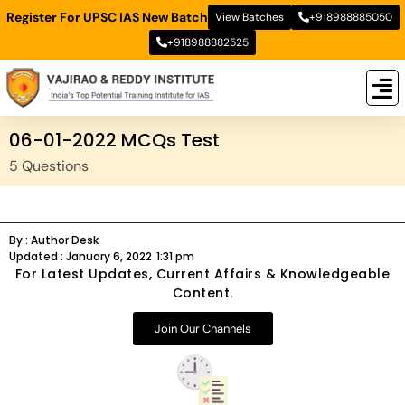
Register For UPSC IAS New Batch
View Batches
+918988885050
+918988882525
New
New B
Stud
06-01-2022 MCQs Test
5 Questions
By :
Author Desk
Updated :
January 6, 2022
1:31 pm
For Latest Updates, Current Affairs & Knowledgeable
Content.
Join Our Channels