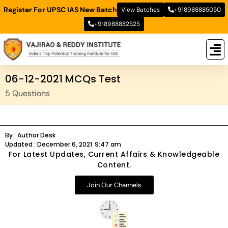
Register For UPSC IAS New Batch
View Batches
+918988885050
+918988882525
New
New B
Stud
06-12-2021 MCQs Test
5 Questions
By :
Author Desk
Updated :
December 6, 2021
9:47 am
For Latest Updates, Current Affairs & Knowledgeable
Content.
Join Our Channels