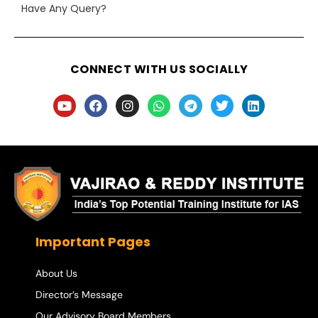
Have Any Query?
CONNECT WITH US SOCIALLY
Important Pages
About Us
Director’s Message
Our Advisory Board Members