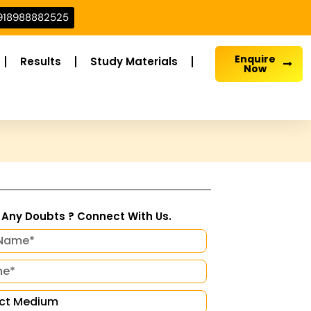
918988882525
Enquire
Results
Study Materials
Now
Any Doubts ? Connect With Us.