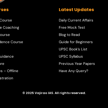
rses
Latest Updates
 Course
Daily Current Affairs
e Coaching
Free Mock Test
ourse
Blog to Read
dence Course
Guide for Beginners
UPSC Book’s List
Guidance
UPSC Syllabus
ure
Previous Year Papers
s – Offline
Have Any Query?
stration
© 2025 Vajirao IAS. All rights reserved.