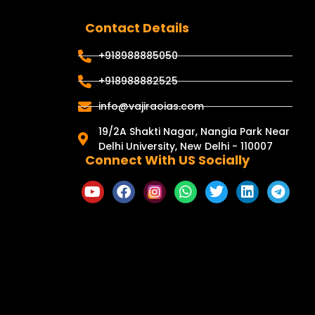
Contact Details
+918988885050
+918988882525
info@vajiraoias.com
19/2A Shakti Nagar, Nangia Park Near
Delhi University, New Delhi - 110007
Connect With US Socially