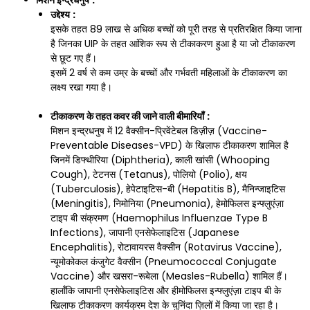
मिशन इन्द्रधनुष
:
उद्देश्य
:
इसके तहत 89 लाख से अधिक बच्चों को पूरी तरह से प्रतिरक्षित किया जाना
है जिनका UIP के तहत आंशिक रूप से टीकाकरण हुआ है या जो टीकाकरण
से छूट गए हैं।
इसमें 2 वर्ष से कम उम्र के बच्चों और गर्भवती महिलाओं के टीकाकरण का
लक्ष्य रखा गया है।
टीकाकरण के तहत कवर की जाने वाली बीमारियाँ
:
मिशन इन्द्रधनुष में 12 वैक्सीन-प्रिवेंटेबल डिज़ीज़ (Vaccine-
Preventable Diseases-VPD) के खिलाफ टीकाकरण शामिल है
जिनमें डिफ्थीरिया (Diphtheria), काली खांसी (Whooping
Cough), टेटनस (Tetanus), पोलियो (Polio), क्षय
(Tuberculosis), हेपेटाइटिस-बी (Hepatitis B), मैनिन्जाइटिस
(Meningitis), निमोनिया (Pneumonia), हेमोफिलस इन्फ्लुएंज़ा
टाइप बी संक्रमण (Haemophilus Influenzae Type B
Infections), जापानी एनसेफेलाइटिस (Japanese
Encephalitis), रोटावायरस वैक्सीन (Rotavirus Vaccine),
न्यूमोकोकल कंजुगेट वैक्सीन (Pneumococcal Conjugate
Vaccine) और खसरा-रूबेला (Measles-Rubella) शामिल हैं।
हालाँकि जापानी एनसेफेलाइटिस और हीमोफिलस इन्फ्लुएंज़ा टाइप बी के
खिलाफ टीकाकरण कार्यक्रम देश के चुनिंदा ज़िलों में किया जा रहा है।