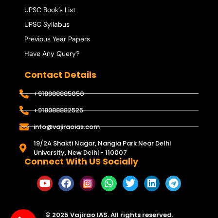
UPSC Book’s List
UPSC Syllabus
Previous Year Papers
Have Any Query?
Contact Details
+918988885050
+918988882525
info@vajiraoias.com
19/2A Shakti Nagar, Nangia Park Near Delhi
University, New Delhi - 110007
Connect With US Socially
© 2025 Vajirao IAS. All rights reserved.