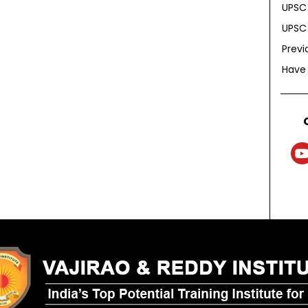
UPSC 
UPSC 
Previ
Have