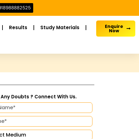
918988882525
Enquire
Results
Study Materials
Now
Any Doubts ? Connect With Us.