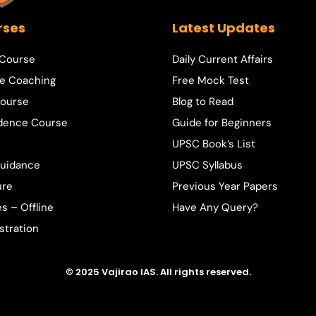
rses
Latest Updates
 Course
Daily Current Affairs
e Coaching
Free Mock Test
ourse
Blog to Read
dence Course
Guide for Beginners
UPSC Book’s List
Guidance
UPSC Syllabus
ure
Previous Year Papers
s – Offline
Have Any Query?
stration
© 2025 Vajirao IAS. All rights reserved.