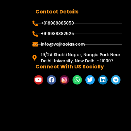
Contact Details
+918988885050
+918988882525
info@vajiraoias.com
19/2A Shakti Nagar, Nangia Park Near
Delhi University, New Delhi - 110007
Connect With US Socially