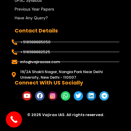
UPSC Syllabus
Previous Year Papers
Have Any Query?
Contact Details
+918988885050
+918988882525
info@vajiraoias.com
19/2A Shakti Nagar, Nangia Park Near Delhi
University, New Delhi - 110007
Connect With US Socially
© 2025 Vajirao IAS. All rights reserved.