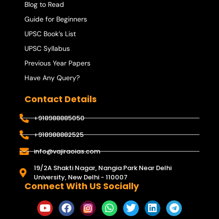
Blog to Read
Guide for Beginners
UPSC Book’s List
UPSC Syllabus
Previous Year Papers
Have Any Query?
Contact Details
+918988885050
+918988882525
info@vajiraoias.com
19/2A Shakti Nagar, Nangia Park Near Delhi
University, New Delhi - 110007
Connect With US Socially