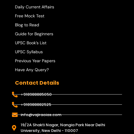
Daily Current Affairs
Free Mock Test
Blog to Read
Guide for Beginners
UPSC Book’s List
UPSC Syllabus
Previous Year Papers
Have Any Query?
Contact Details
+918988885050
+918988882525
info@vajiraoias.com
19/2A Shakti Nagar, Nangia Park Near Delhi
University, New Delhi - 110007