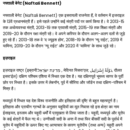
नफ्ताली
बेनेट
(
Naftali Bennett)
नफ्ताली बेनेट (Naftali Bennett) एक इसरायली राजनेता हैं, वे वर्तमान में इजराइल
के 13वें प्रधानमंत्री हैं। इसे पहले उन्होंने कई मंत्री पदों पर कार्य किया है। वे 2013-15
तक अर्थव्यवस्था मंत्री, 2013-19 तक प्रवासी मंत्री, 2015-19 तक शिक्षा मंत्री और
2019-20 के दौरान रक्षा मंत्री रहे। वे अपने करियर के दौरान अलग-अलग दलों से जुड़े
हुए रहे हैं। 2013-18 तक वे ‘द ज्यूइश होम’, 2018-19 के दौरान ‘न्यू राईट’, 2019 में
यामिना, 2019-20 के दौरान ‘न्यू राईट’ और 2020 में ‘यामिना’ के साथ जुड़े रहे।
इज़राइल
इज़राइल राष्ट्र (इब्रानी:מְדִינַת יִשְׂרָאֵל , मेदिनत यिसरा’एल; دَوْلَةْ إِسْرَائِيل, दौलत
इसरा’ईल) दक्षिण पश्चिम एशिया में स्थित एक देश है। यह दक्षिणपूर्व भूमध्य सागर के पूर्वी
छोर पर स्थित है। इसके उत्तर में लेबनॉन, पूर्व में सीरिया और जॉर्डन तथा दक्षिण-पश्चिम में
मिस्र है।
मध्यपूर्व में स्थित यह देश विश्व राजनीति और इतिहास की दृष्टि से बहुत महत्वपूर्ण है।
इतिहास और प्राचीन ग्रन्थों के अनुसार यहूदियों का मूल निवास रहे इस क्षेत्र का नाम
ईसाइयत, इस्लाम और यहूदी धर्मों में प्रमुखता से लिया जाता है। यहूदी, मध्यपूर्व और यूरोप
के कई क्षेत्रों में फैल गए थे। उन्नीसवी सदी के अन्त में तथा फिर बीसवीं सदी के पूर्वार्ध में
यूरोप में यहूदियों के ऊपर किए गए अत्याचार के कारण यूरोपीय (तथा अन्य) यहूदी अपने