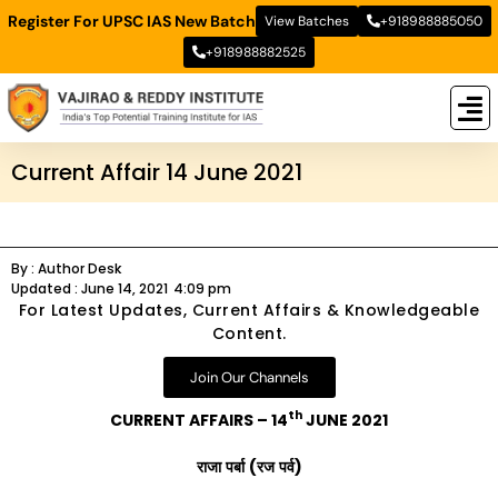
Register For UPSC IAS New Batch
View Batches
+918988885050
+918988882525
New
New B
Stud
Current Affair 14 June 2021
By :
Author Desk
Updated :
June 14, 2021
4:09 pm
For Latest Updates, Current Affairs & Knowledgeable
Content.
Join Our Channels
th
CURRENT AFFAIRS – 14
JUNE 2021
राजा
पर्बा
(
रज
पर्व
)