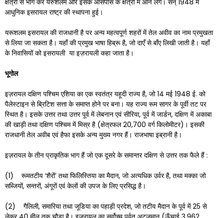
क्षेत्रों से भाग कर यरुशलम और इसके आसपास के क्षेत्रों में आने लगे। सन् 1948 में
आधुनिक इसरायल राष्ट्र की स्थापना हुई।
यरूशलम इसरायल की राजधानी है पर अन्य महत्वपूर्ण शहरों में तेल अवीव का नाम प्रमुखता
से लिया जा सकता है। यहाँ की प्रमुख भाषा हिब्रू है, जो दाएँ से बाँए लिखी जाती है। यहाँ
के निवासियों को इसरायली ‌ या इज़रायली कहा जाता है।
भूगोल
इज़रायल दक्षिण पश्चिम एशिया का एक स्वतंत्र यहूदी राज्य है, जो 14 मई 1948 ई. को
पैलेस्टाइन से ब्रिटिश सत्ता के समाप्त होने पर बना। यह राज्य रूम सागर के पूर्वी तट पर
स्थित है। इसके उत्तर तथा उत्तर पूर्व में लेबनान एवं सीरिया, पूर्व में जार्डन, दक्षिण में अकाबा
की खाड़ी तथा दक्षिण पश्चिम में मिस्र है (क्षेत्रफल 20,700 वर्ग किलोमीटर)। इसकी
राजधानी तेल अवीब एवं हैफा इसके अन्य मुख्य नगर हैं। राजभाषा इब्रानी है।
इज़रायल के तीन प्राकृतिक भाग हैं जो एक दूसरे के समान्तर दक्षिण से उत्तर तक फैले हैं :
(1) रूमतटीय ‘शैरों’ तथा फिलिस्तिया का मैदान, जो अत्यधिक उर्वर है, तथा मक्का जो
सब्जियों, सन्तरों, अंगूरों एवं केलों की उपज के लिए प्रसिद्ध है।
(2) गैलिली, समारिया तथा जूडिया का पहाड़ी प्रदेश, जो तटीय मैदान के पूर्व में 25 से
लेकर 40 मील तक चौड़ा है। इज़रायल का सर्वोच्च पर्वत अट्ज़मान (ऊँचाई 3,962