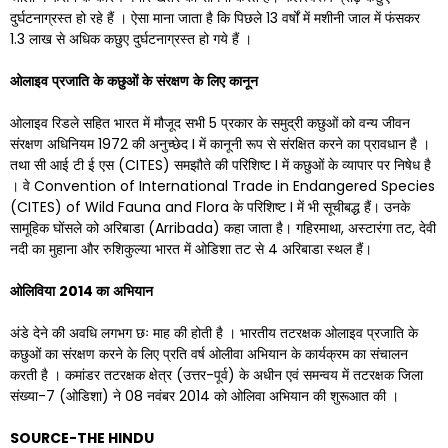
दुर्घटनाग्रस्त हो रहे हैं । ऐसा माना जाता है कि पिछले 13 वर्षों में मशीनी जाल में फंसकर
1.3 लाख से अधिक कछुए दुर्घटनाग्रस्त हो गये हैं ।
ओलाइव
प्रजाति
के
कछुओं
के
संरक्षण
के
लिए
कानून
ओलाइव रिडले सहित भारत में मौजूद सभी 5 प्रकार के समुद्री कछुओं को वन्य जीवन
संरक्षण अधिनियम 1972 की अनुच्छेद I में कानूनी रूप से संरक्षित करने का प्रावधान है ।
तथा सी आई टी ई एस (CITES) समझौते की परिशिष्ट I में कछुओं के व्यापार पर निषेध है
। वे Convention of International Trade in Endangered Species
(CITES) of Wild Fauna and Flora के परिशिष्ट I में भी सूचीबद्ध हैं। उनके
सामूहिक घोंसले को अरिबाडा (Arribada) कहा जाता है। गहिरमाथा, अस्टारंगा तट, देवी
नदी का मुहाना और रुशिकुल्या भारत में ओडिशा तट से 4 अरिबाडा स्थल हैं।
ओलिविया
2014
का
अभियान
अंडे देने की अवधि लगभग छः माह की होती है । भारतीय तटरक्षक ओलाइव प्रजाति के
कछुओं का संरक्षण करने के लिए प्रति वर्ष ओलीवा अभियान के कार्यक्रम का संचालन
करती है । कमांडर तटरक्षक क्षेत्र (उत्तर-पूर्व) के अधीन एवं समन्वय में तटरक्षक जिला
संख्या-7 (ओडिशा) ने 08 नवंबर 2014 को ओलिवा अभियान की शुरूआत की ।
SOURCE-THE HINDU