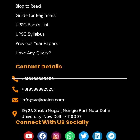
Blog to Read
Guide for Beginners
UPSC Book’s List
UPSC Syllabus
Previous Year Papers
Have Any Query?
Contact Details
+918988885050
+918988882525
info@vajiraoias.com
19/2A Shakti Nagar, Nangia Park Near Delhi
University, New Delhi - 110007
Connect With US Socially