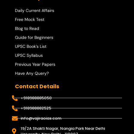
Daily Current Affairs
Free Mock Test
Blog to Read
Guide for Beginners
UPSC Book’s List
UPSC Syllabus
Previous Year Papers
Have Any Query?
Contact Details
+918988885050
+918988882525
info@vajiraoias.com
19/2A Shakti Nagar, Nangia Park Near Delhi