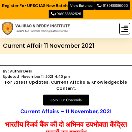
Register For UPSC IAS New Batch
View Batches
+918988885050
+918988882525
New
New B
Stud
Current Affair 11 November 2021
By :
Author Desk
Updated :
November 11, 2021
4:40 pm
For Latest Updates, Current Affairs & Knowledgeable
Content.
Join Our Channels
Current Affairs – 11 November, 2021
भारतीय रिजर्व बैंक की दो अभिनव उपभोक्ता केंद्रित