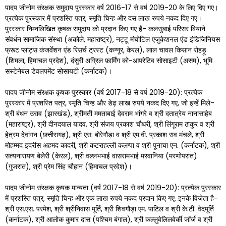
पादप जीनोम संरक्षक समुदाय पुरस्कार वर्ष 2016-17 से वर्ष 2019-20 के लिए दिए गए।
प्रत्येक पुरस्कार में प्रशस्ति पत्र, स्मृति चिन्ह और दस लाख रुपये नकद दिए गए।
पुरस्कार निम्नलिखित कृषक समुदाय को प्रदान किए गए हैं- कलसुबाई परिसर बियाने
संवर्धन सामाजिक संस्था (अकोले, महाराष्ट्र), नट्टू मंचोटिल एजुकेशनल एंड इंडिजिनियस
फ्रूट प्लांट्स कंजर्वेशन एंड रिसर्च ट्रस्ट (कन्नूर, केरल), लाल चावल किसान रोहड़ू
(शिमला, हिमाचल प्रदेश), दंसुरी अग्रिल फ़ार्मिंग को-आपरेटिव सोसाइटी (असम), भूमि
सस्टेनेबल डेवलपमेंट सोसायटी (कर्नाटक)।
पादप जीनोम संरक्षक कृषक पुरस्कार (वर्ष 2017-18 से वर्ष 2019-20): प्रत्येक
पुरस्कार में प्रशस्ति पत्र, स्मृति चिन्ह और डेढ़ लाख रुपये नकद दिए गए, जो इन्हें मिले-
श्री बंधन उराव (झारखंड), श्रीमती ममताबाई देवराम भांगरे व श्री दतात्रेय नानासाहेब
(महाराष्ट्र), श्री दीनदयाल यादव, श्री संजय प्रकाश चौधरी, श्री लिंगूराम ठाकुर व श्री
हेत्रम देवांगन (छत्तीसगढ़), श्री एस. बोरेगौड़ा व श्री एम.वी. प्रकाश राव मंचले, श्री
मोहम्मद इदरीस अहमद कादरी, श्री कटराहल्ली कलप्पा व श्री पूनाचा एन. (कर्नाटक), श्री
सत्यनारायण बेलेरी (केरल), श्री वल्लभभाई वासरामभाई मरवानिया (मरणोपरांत)
(गुजरात), श्री प्रेम सिंह चौहान (हिमाचल प्रदेश)।
पादप जीनोम संरक्षक कृषक मान्यता (वर्ष 2017-18 से वर्ष 2019-20): प्रत्येक पुरस्कार
में प्रशस्ति पत्र, स्मृति चिन्ह और एक लाख रुपये नकद प्रदान किए गए, इनके विजेता है-
श्री एस.एस. परमेश, श्री श्रीनिवास मूर्ति, श्री शिवगौड़ा एम. पाटिल व श्री के.टी. वेदमूर्ति
(कर्नाटक), श्री आलोक कुमार दास (पश्चिम बंगाल), श्री कल्लुवेलिलवेर्की जॉर्ज व श्री