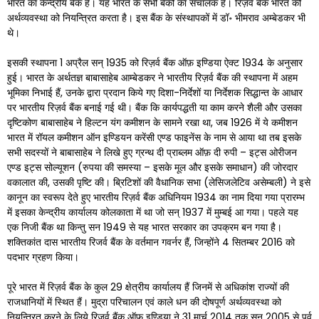
भारत का केन्द्रीय बैंक है। यह भारत के सभी बैंकों का संचालक है। रिज़र्व बैक भारत की
अर्थव्यवस्था को नियन्त्रित करता है। इस बैंक के संस्थापकों में डॉ॰ भीमराव अम्बेडकर भी
थे।
इसकी स्थापना 1 अप्रैल सन् 1935 को रिज़र्व बैंक ऑफ़ इण्डिया ऐक्ट 1934 के अनुसार
हुई। भारत के अर्थतज्ञ बाबासाहेब आम्बेडकर ने भारतीय रिज़र्व बैंक की स्थापना में अहम
भूमिका निभाई हैं, उनके द्वारा प्रदान किये गए दिशा-निर्देशों या निर्देशक सिद्धान्त के आधार
पर भारतीय रिज़र्व बैंक बनाई गई थी। बैंक कि कार्यपद्धती या काम करने शैली और उसका
दृष्टिकोण बाबासाहेब ने हिल्टन यंग कमीशन के सामने रखा था, जब 1926 में ये कमीशन
भारत में रॉयल कमीशन ऑन इण्डियन करेंसी एण्ड फाइनेंस के नाम से आया था तब इसके
सभी सदस्यों ने बाबासाहेब ने लिखे हुए ग्रन्थ दी प्राब्लम ऑफ़ दी रुपी – इट्स ओरीजन
एण्ड इट्स सोल्यूशन (रुपया की समस्या – इसके मूल और इसके समाधान) की जोरदार
वकालात की, उसकी पृष्टि की। ब्रिटिशों की वैधानिक सभा (लेसिजलेटिव असेम्बली) ने इसे
कानून का स्वरूप देते हुए भारतीय रिज़र्व बैंक अधिनियम 1934 का नाम दिया गया प्रारम्भ
में इसका केन्द्रीय कार्यालय कोलकाता में था जो सन् 1937 में मुम्बई आ गया। पहले यह
एक निजी बैंक था किन्तु सन 1949 से यह भारत सरकार का उपक्रम बन गया है।
शक्तिकांत दास भारतीय रिजर्व बैंक के वर्तमान गवर्नर हैं, जिन्होंने 4 सितम्बर 2016 को
पदभार ग्रहण किया।
पूरे भारत में रिज़र्व बैंक के कुल 29 क्षेत्रीय कार्यालय हैं जिनमें से अधिकांश राज्यों की
राजधानियों में स्थित हैं। मुद्रा परिचालन एवं काले धन की दोषपूर्ण अर्थव्यवस्था को
नियन्त्रित करने के लिये रिज़र्व बैंक ऑफ़ इण्डिया ने 31 मार्च 2014 तक सन् 2005 से पूर्व