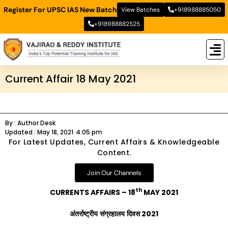
Register For UPSC IAS New Batch
View Batches
+918988885050
+918988882525
New
New B
Stud
Current Affair 18 May 2021
By :
Author Desk
Updated :
May 18, 2021
4:05 pm
For Latest Updates, Current Affairs & Knowledgeable
Content.
Join Our Channels
th
CURRENTS AFFAIRS – 18
MAY 2021
अंतर्राष्ट्रीय
संग्रहालय
दिवस
2021