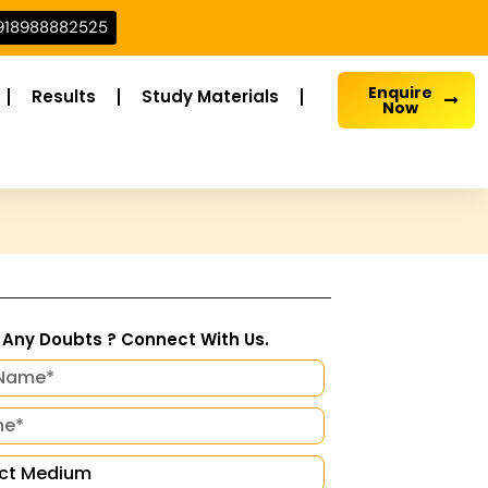
918988882525
Enquire
Results
Study Materials
Now
Any Doubts ? Connect With Us.