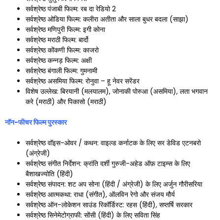
सर्वश्रेष्ठ पंजाबी फिल्म: रब दा रेडियो 2
सर्वश्रेष्ठ ओडिया फिल्म: कलीरा अतीता और साला बुधर बदला (साझा)
सर्वश्रेष्ठ मणिपुरी फिल्म: इगी कोना
सर्वश्रेष्ठ मराठी फिल्म: बार्दो
सर्वश्रेष्ठ कोंकणी फिल्म: काजरो
सर्वश्रेष्ठ कन्नड़ फिल्म: अक्षी
सर्वश्रेष्ठ बंगाली फिल्म: गुमनामी
सर्वश्रेष्ठ असमिया फिल्म: रोनुवा – हू नेवर सरेंडर
विशेष उल्लेख: बिरयानी (मलयालम), जोनाकी पोरुआ (असमिया), लता भगवान
करे (मराठी) और पिकासो (मराठी)
नॉन-फीचर फिल्म पुरस्कार
सर्वश्रेष्ठ वॉइस-ओवर / कथन: वाइल्ड कर्नाटक के लिए सर डेविड एटनबरो
(अंग्रेजी)
सर्वश्रेष्ठ संगीत निर्देशन: क्रांति दर्शी गुरुजी-अहेड ऑफ़ टाइम्स के लिए
बैशाखज्योति (हिंदी)
सर्वश्रेष्ठ संपादन: शट अप सोना (हिंदी / अंग्रेजी) के लिए अर्जुन गौरीसरिया
सर्वश्रेष्ठ आत्मकथा: राधा (संगीत), ऑलविन रेगो और संजय मौर्य
सर्वश्रेष्ठ ऑन-लोकेशन साउंड रिकॉर्डिस्ट: रहस (हिंदी), सप्तर्षि सरकार
सर्वश्रेष्ठ सिनेमेटोग्राफी: सोंसी (हिंदी) के लिए सविता सिंह