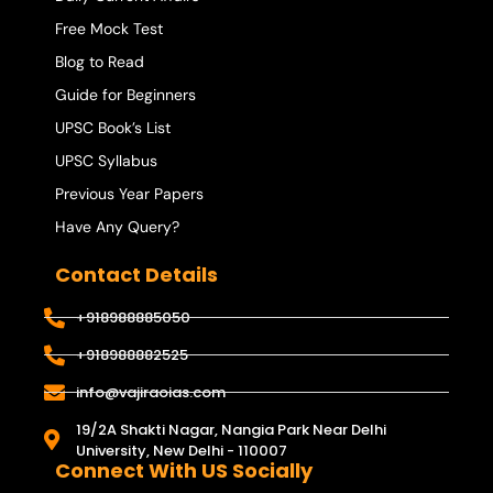
Free Mock Test
Blog to Read
Guide for Beginners
UPSC Book’s List
UPSC Syllabus
Previous Year Papers
Have Any Query?
Contact Details
+918988885050
+918988882525
info@vajiraoias.com
19/2A Shakti Nagar, Nangia Park Near Delhi
University, New Delhi - 110007
Connect With US Socially