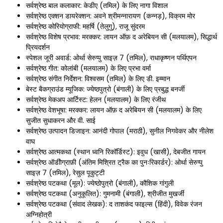
सर्वश्रेष्ठ बाल कलाकार: केडीए (तमिल) के लिए नागा विशाल
सर्वश्रेष्ठ एक्शन डायरेक्शन: अवने श्रीमन्नारायण (कन्नड़), विक्रम मोर
सर्वश्रेष्ठ कोरियोग्राफी: महर्षि (तेलुगु), राजू सुंदरम
सर्वश्रेष्ठ विशेष प्रभाव: मरक्कर: लायन ऑफ़ द अरेबियन सी (मलयालम), सिद्धार्थ
प्रियदर्शन
स्पेशल जूरी अवार्ड: ओर्था सेरुप्पु साइज़ 7 (तमिल), राधाकृष्णन पर्थिएपन
सर्वश्रेष्ठ गीत: कोलांबी (मलयालम) के लिए प्रभा वर्मा
सर्वश्रेष्ठ संगीत निर्देशन: विश्वसम (तमिल) के लिए डी. इम्मान
बेस्ट बैकग्राउंड म्यूजिक: ज्येष्ठपुत्रो (बंगाली) के लिए प्रबुद्ध बनर्जी
सर्वश्रेष्ठ मेकअप आर्टिस्ट: हेलन (मलयालम) के लिए रंजीथ
सर्वश्रेष्ठ वेशभूषा: मरक्कर: लायन ऑफ़ द अरेबियन सी (मलयालम) के लिए
सुजीत सुधाकरन और वी. साई
सर्वश्रेष्ठ उत्पादन डिजाइन: आनंदी गोपाल (मराठी), सुनील निगवेकर और नीलेश
वाघ
सर्वश्रेष्ठ आत्मकथा (स्थान ध्वनि रिकॉर्डिस्ट): इवुध (खासी), देबजीत गायन
सर्वश्रेष्ठ ऑडीोग्राफ़ी (अंतिम मिश्रित ट्रैक का पुनःरिकार्डर): ओर्था सेरुप्पु
साइज़ 7 (तमिल), रेसुल पूकुट्टी
सर्वश्रेष्ठ पटकथा (मूल): ज्येष्ठोपुत्रो (बंगाली), कौशिक गांगुली
सर्वश्रेष्ठ पटकथा (अनुकूलित): गुमनामी (बंगाली), श्रीजीत मुखर्जी
सर्वश्रेष्ठ पटकथा (संवाद लेखक): द ताशकंद फाइल्स (हिंदी), विवेक रंजन
अग्निहोत्री