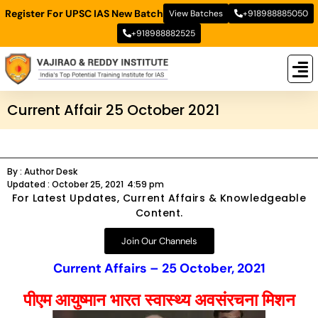
Register For UPSC IAS New Batch
View Batches
+918988885050
+918988882525
New
New B
Stud
Current Affair 25 October 2021
By :
Author Desk
Updated :
October 25, 2021
4:59 pm
For Latest Updates, Current Affairs & Knowledgeable
Content.
Join Our Channels
Current Affairs – 25 October, 2021
पीएम आयुष्मान भारत स्वास्थ्य अवसंरचना मिशन