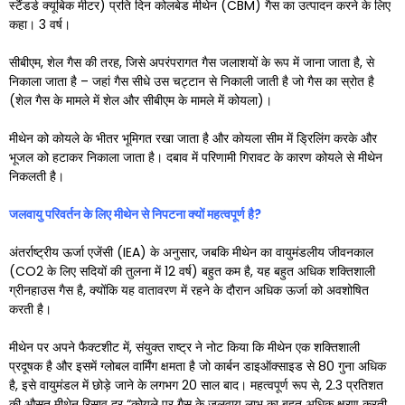
स्टैंडर्ड क्यूबिक मीटर) प्रति दिन कोलबेड मीथेन (CBM) गैस का उत्पादन करने के लिए
कहा। 3 वर्ष।
सीबीएम, शेल गैस की तरह, जिसे अपरंपरागत गैस जलाशयों के रूप में जाना जाता है, से
निकाला जाता है – जहां गैस सीधे उस चट्टान से निकाली जाती है जो गैस का स्रोत है
(शेल गैस के मामले में शेल और सीबीएम के मामले में कोयला)।
मीथेन को कोयले के भीतर भूमिगत रखा जाता है और कोयला सीम में ड्रिलिंग करके और
भूजल को हटाकर निकाला जाता है। दबाव में परिणामी गिरावट के कारण कोयले से मीथेन
निकलती है।
जलवायु परिवर्तन के लिए मीथेन से निपटना क्यों महत्वपूर्ण है
?
अंतर्राष्ट्रीय ऊर्जा एजेंसी (IEA) के अनुसार, जबकि मीथेन का वायुमंडलीय जीवनकाल
(CO2 के लिए सदियों की तुलना में 12 वर्ष) बहुत कम है, यह बहुत अधिक शक्तिशाली
ग्रीनहाउस गैस है, क्योंकि यह वातावरण में रहने के दौरान अधिक ऊर्जा को अवशोषित
करती है।
मीथेन पर अपने फैक्टशीट में, संयुक्त राष्ट्र ने नोट किया कि मीथेन एक शक्तिशाली
प्रदूषक है और इसमें ग्लोबल वार्मिंग क्षमता है जो कार्बन डाइऑक्साइड से 80 गुना अधिक
है, इसे वायुमंडल में छोड़े जाने के लगभग 20 साल बाद। महत्वपूर्ण रूप से, 2.3 प्रतिशत
की औसत मीथेन रिसाव दर “कोयले पर गैस के जलवायु लाभ का बहुत अधिक क्षरण करती