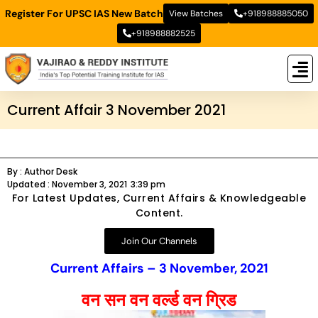
Register For UPSC IAS New Batch
View Batches
+918988885050
+918988882525
New
New B
Stud
Current Affair 3 November 2021
By :
Author Desk
Updated :
November 3, 2021
3:39 pm
For Latest Updates, Current Affairs & Knowledgeable
Content.
Join Our Channels
Current Affairs – 3 November, 2021
वन सन वन वर्ल्ड वन ग्रिड