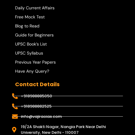
Daily Current Affairs
Free Mock Test
Blog to Read
Guide for Beginners
UPSC Book’s List
UPSC Syllabus
Previous Year Papers
Have Any Query?
Contact Details
+918988885050
+918988882525
info@vajiraoias.com
19/2A Shakti Nagar, Nangia Park Near Delhi
University, New Delhi - 110007