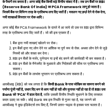
के पैमानें तय करता है। अगर कोई बैंक किसी बड़े वित्तीय संकट में है। तब उन बैंकों पर
RBI
(Reserve Bank Of India)
का
PCA Framework
लागू हो जाता है।
जिसमें बैंक पर विभिन्न तरह के प्रतिबन्ध लगा दिए जातें हैं। मसलन नए क़र्ज़ देने से रोक देना
,
नयी शाखाओं विस्तार पर रोक आदि।
अगर कोई बैंक PCA Framework के दायरे में आ जाये तो उस पर RBI द्वारा विभिन्न
तरह के प्रतिबन्ध लगा दिए जातें हैं। जो की इस प्रकार हैं।
बैंक द्वारा नयी शाखाएं खोलने पर रोक।
इन बैंकों द्वारा नए लोन देने पर आंशिक या पूर्ण रूप से रोक. अथवा लोन देने से जुड़े
नियमों को और शख्त कर देना।
RBI इन बैंकों के मर्जर, पुर्नगठन या इन्हें बंद करने की कार्यवाही भी कर सकता है।
RBI इन बैंको के मैनेजमेंट के मुआवजे और निदेशकों की फीस पर प्रतिबन्ध लगा
सकता।
RBI इन बैंकों के लाभांश भुगतान पर प्रतिबन्ध लगा सकता है।
आरबीआइ (RBI) को जब लगता है कि
किसी
Bank
के पास जोखिम का सामना करने को
पर्याप्त पूंजी नहीं है
,
उधार दिए धन से आय नहीं हो रही और मुनाफा नहीं हो रहा है तो
RBI
उस
Bank
को ‘
PCA’
में डाल देता है
, ताकि उसकी वित्तीय स्थिति सुधारने के लिए तत्काल
कदम उठाए जा सकें। कोई Bank कब इस स्थिति से गुजर रहा है, यह जानने को
आरबीआइ ने कुछ इंडिकेटर्स तय किए हैं, जिनमें उतार-चढ़ाव से इसका पता चलता है।