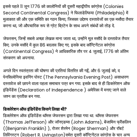
इससे पहले 11 जून 1776 को कालोनियों की दूसरी महाद्वीपीय कांग्रेस (Colonies
Second Continental Congress) ने फिलाडेल्फिया (Philadelphia) में
मुलाकात की और एक समिति का गठन किया, जिसका उद्देश्य दस्तावेजों का एक मसौदा तैयार
करना था, जो औपचारिक रूप से ग्रेट ब्रिटेन के साथ अपने संबंधों को तोड़ दे.
जेफरसन, जिन्हें सबसे अच्छा लेखक माना जाता था, उन्होंने मूल मसौदे के दस्तावेज तैयार
किए. उनके मसौदे में कुल 86 बदलाव किए गए. इसके बाद कॉन्टिनेंटल कांग्रेस
(Continental Congress) ने आधिकारिक तौर पर 4 जुलाई, 1776 को अंतिम
संस्करण को अपनाया.
अगले दिन स्वतंत्रता की घोषणा की प्रतियां वितरित की गईं, और 6 जुलाई को, द
पेनसिल्वेनिया इवनिंग पोस्ट (The Pennsylvania Evening Post) असाधारण
दस्तावेज को छापने वाला पहला समाचार पत्र बन गया. इसके बाद से ही डिक्लेरेशन ऑफ
इंडिपेंडेंस (Declaration of Independence ) अमेरिका में मनाए जाने वाले
जश्न का प्रतीक बन गया.
डिक्लेरेशन ऑफ इंडिपेंडेंस किसने लिखा थी
?
डिक्लेरेशन ऑफ इंडिपेंडेंस थॉमस जेफरसन द्वारा लिखा गया था. थॉमस जेफरसन
(Thomas Jefferson) और जॉनएडम्स (John Adams), बेंजामिन फ्रैंकलिन
((Benjamin Franklin) ), रोजर शेरमेन (Roger Sherman) और रॉबर्ट
लिविंगस्टन (Robert R. Livingston)समेत दूसरी कॉन्टिनेंटल कांग्रेस के चार अन्य