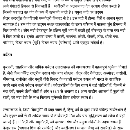
गंगा तथा
मंदाकिनी
है। गंगा नदी, भागीरथी के रूप में
गौमुख
स्थान से २५ कि॰मी॰
लम्बे
गंगोत्री हिमनद
से निकलती है। भागीरथी व अलकनन्दा
देव प्रयाग
संगम करती है
जिसके पश्चात वह गंगा के रूप में पहचानी जाती है। यमुना नदी का उद्गम
क्षेत्र
बन्दरपूँछ
के पश्चिमी
यमनोत्री हिमनद
से है। इस नदी में होन्स, गिरी व आसन मुख्य
सहायक हैं। राम गंगा का उद्गम स्थल तकलाकोट के उत्तर पश्चिम में माकचा चुंग हिमनद में
मिल जाती है। सोंग नदी देहरादून के दक्षिण पूर्वी भाग में बहती हुई वीरभद्र के पास गंगा नदी
में मिल जाती है। इनके अलावा राज्य में काली,
रामगंगा
,
कोसी
,
गोमती
,
टोंस
,
धौली गंगा
,
गौरीगंगा, पिंडर नयार (पूर्व) पिंडर नयार (पश्चिम) आदि प्रमुख नदियाँ हैं।
पर्यटन
फुरसती, साहसिक और धार्मिक पर्यटन उत्तराखण्ड की अर्थव्यस्था में महत्वपूर्ण भूमिका निभाते
हैं, जैसे जिम कॉर्बेट राष्ट्रीय उद्यान और बाघ संरक्षण-क्षेत्र और नैनीताल, अल्मोड़ा, कसौनी,
भीमताल, रानीखेत और मसूरी जैसे निकट के पहाड़ी पर्यटन स्थल जो भारत के सर्वाधिक
पधारे जाने वाले पर्यटन स्थलों में हैं। पर्वतारोहियों के लिए राज्य में कई चोटियाँ हैं, जिनमें से
नंदा देवी, सबसे ऊँची चोटी है और १९८२ से अबाध्य है। अन्य राष्टीय आश्चर्य हैं फूलों की
घाटी, जो नंदा देवी के साथ मिलकर यूनेस्को विश्व धरोहर स्थल है।
उत्तराखण्ड में, जिसे “देवभूमि” भी कहा जाता है, हिन्दू धर्म के कुछ सबसे पवित्र तीर्थस्थान है
और हज़ार वर्षों से भी अधिक समय से तीर्थयात्री मोक्ष और पाप शुद्धिकरण की खोज में यहाँ
आ रहे हैं। गंगोत्री और यमुनोत्री, को क्रमशः गंगा और यमुना नदियों के उदग्म स्थल हैं,
केदारनाथ (भगवान शिव को समर्पित) और बद्रीनाथ (भगवान विष्णु को समर्पित) के साथ