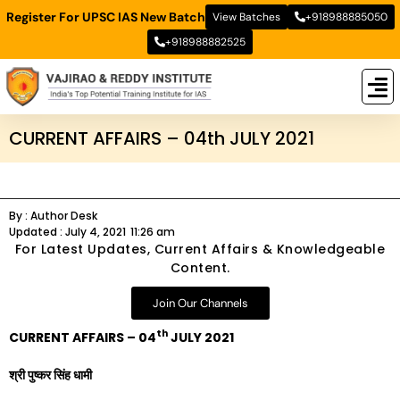
Register For UPSC IAS New Batch
View Batches
+918988885050
+918988882525
New
New B
Stud
CURRENT AFFAIRS – 04th JULY 2021
By :
Author Desk
Updated :
July 4, 2021
11:26 am
For Latest Updates, Current Affairs & Knowledgeable
Content.
Join Our Channels
th
CURRENT AFFAIRS – 04
JULY 2021
श्री पुष्कर सिंह धामी