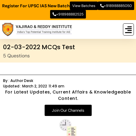
Register For UPSC IAS New Batch
View Batches
+918988885050
+918988882525
New
New B
Stud
02-03-2022 MCQs Test
5 Questions
By :
Author Desk
Updated :
March 2, 2022
11:49 am
For Latest Updates, Current Affairs & Knowledgeable
Content.
Join Our Channels