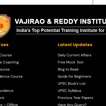
rses
Latest Updates
 Course
Daily Current Affairs
e Coaching
Free Mock Test
ourse
Blog to Read
dence Course
Guide for Beginners
UPSC Book’s List
Guidance
UPSC Syllabus
ure
Previous Year Papers
s – Offline
Have Any Query?