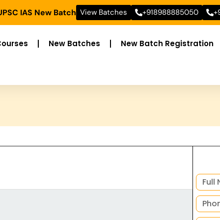
 UPSC IAS New Batch
View Batches
+918988885050
+
Courses
New Batches
New Batch Registration