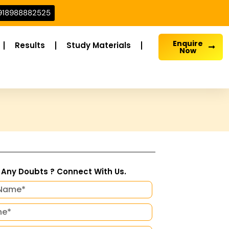
918988882525
Enquire
Results
Study Materials
Now
Any Doubts ? Connect With Us.