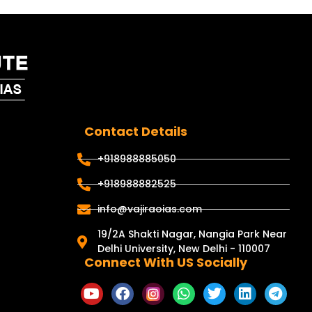
Contact Details
+918988885050
+918988882525
info@vajiraoias.com
19/2A Shakti Nagar, Nangia Park Near
Delhi University, New Delhi - 110007
Connect With US Socially