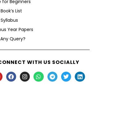
 for Beginners
Book’s List
Syllabus
ous Year Papers
 Any Query?
CONNECT WITH US SOCIALLY