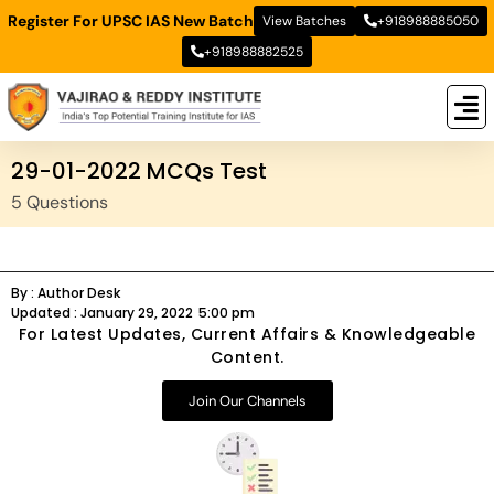
Register For UPSC IAS New Batch
View Batches
+918988885050
+918988882525
New
New B
Stud
29-01-2022 MCQs Test
5 Questions
By :
Author Desk
Updated :
January 29, 2022
5:00 pm
For Latest Updates, Current Affairs & Knowledgeable
Content.
Join Our Channels