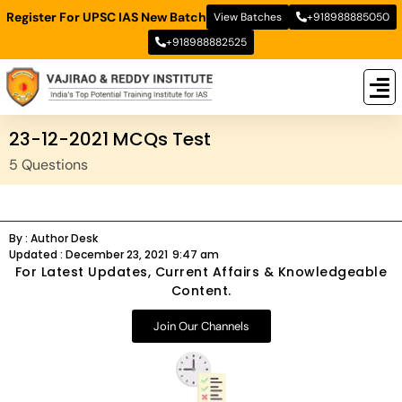
Register For UPSC IAS New Batch
View Batches
+918988885050
+918988882525
New
New B
Stud
23-12-2021 MCQs Test
5 Questions
By :
Author Desk
Updated :
December 23, 2021
9:47 am
For Latest Updates, Current Affairs & Knowledgeable
Content.
Join Our Channels