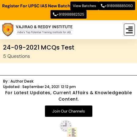
Register For UPSC IAS New Batch
View Batches
+918988885050
+918988882525
New
New B
Stud
24-09-2021 MCQs Test
5 Questions
By :
Author Desk
Updated :
September 24, 2021
12:12 pm
For Latest Updates, Current Affairs & Knowledgeable
Content.
Join Our Channels