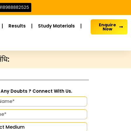
918988882525
Enquire
Results
Study Materials
Now
ंधि:
Any Doubts ? Connect With Us.