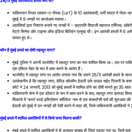
26/11 मुंबई आतंकवादी हमला क्या था?
पाकिस्तान स्थित लश्कर-ए-तैयबा (LeT) के 10 आतंकवादी, भारी मात्रा में गोला-बार
मुंबई में 9 जगहों पर कत्लेआम मचाया।
आतंकियों द्वारा निशाना बनाये गए जगहों में – छत्रपति शिवाजी महाराज टर्मिनस, ओबे
मेट्रो सिनेमा और टाइम्स ऑफ इंडिया बिल्डिंग प्रमुख थी। इन आतंकी हमलों में 6 अ
घायल हुए थे।
कौन है मुंबई हमले का दोषी तहव्वुर राणा?
मुंबई पुलिस ने अपनी चार्जशीट में तहव्वुर राणा का नाम शामिल किया था। उस पर 
एक एक्टिव मेंबर के रूप में काम करने के आरोप हैं।
चार्जशीट में तहव्वुर राणा पर आरोप लगाया गया कि उसने 26/11 आतंकी हमले के मा
उल्लेखनीय है कि तहव्वुर राणा, डेविड कोलमैन हेडली उर्फ दाऊद सईद गिलानी के बच
कोर्ट ने 24 जनवरी, 2013 को मुंबई हमलों में शामिल होने का दोषी मानते हुए 35 स
पाकिस्तानी सेना में एक डॉक्टर के रूप में काम करने के बाद, तहव्वुर राणा कनाडा
शिकागो में ‘फर्स्ट वर्ल्ड इमिग्रेशन सर्विसेज’ नाम से एक कंसल्टेंसी फर्म की शुरुआत क
हेडली को मुंबई में उन जगहों की रेकी करने में मदद की, जिसे पाकिस्तानी आतंकियों
मुंबई हमले में शामिल आतंकियों में से किसे सजा मिलना बाकी?
मुंबई हमले में शामिल आतंकियों मे से अजमल कसाब ही जिंदा पकड़ा गया था, जिसे बाद