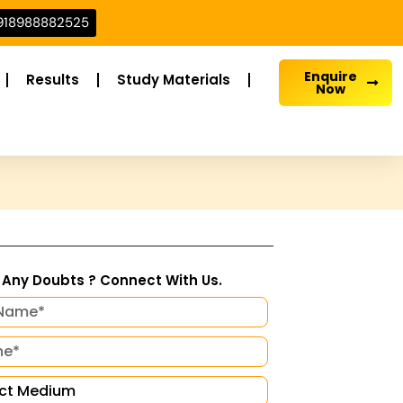
918988882525
Enquire
Results
Study Materials
Now
Any Doubts ? Connect With Us.