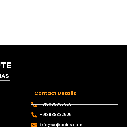
Contact Details
+918988885050
+918988882525
info@vajiraoias.com