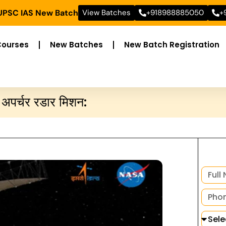
 UPSC IAS New Batch
View Batches
+918988885050
+
Courses
New Batches
New Batch Registration
अपर्चर रडार मिशन: