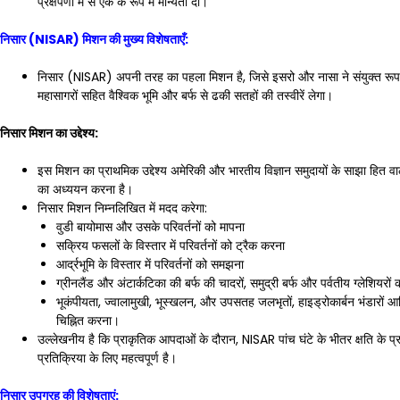
प्रक्षेपणों में से एक के रूप में मान्यता दी।
निसार (NISAR) मिशन की मुख्य विशेषताएँ:
निसार (NISAR) अपनी तरह का पहला मिशन है, जिसे इसरो और नासा ने संयुक्त रूप से वि
महासागरों सहित वैश्विक भूमि और बर्फ से ढकी सतहों की तस्वीरें लेगा।
निसार मिशन का उद्देश्य:
इस मिशन का प्राथमिक उद्देश्य अमेरिकी और भारतीय विज्ञान समुदायों के साझा हित वाले क्षे
का अध्ययन करना है।
निसार मिशन निम्नलिखित में मदद करेगा:
वुडी बायोमास और उसके परिवर्तनों को मापना
सक्रिय फसलों के विस्तार में परिवर्तनों को ट्रैक करना
आर्द्रभूमि के विस्तार में परिवर्तनों को समझना
ग्रीनलैंड और अंटार्कटिका की बर्फ की चादरों, समुद्री बर्फ और पर्वतीय ग्लेशिय
भूकंपीयता, ज्वालामुखी, भूस्खलन, और उपसतह जलभृतों, हाइड्रोकार्बन भंडारों आद
चिह्नित करना।
उल्लेखनीय है कि प्राकृतिक आपदाओं के दौरान, NISAR पांच घंटे के भीतर क्षति क
प्रतिक्रिया के लिए महत्वपूर्ण है।
निसार उपग्रह की विशेषताएं: