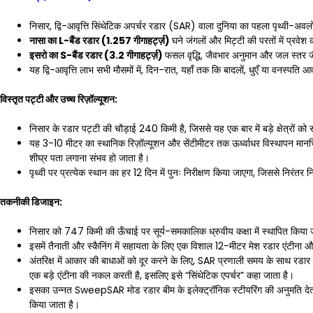
निसार, द्वि-आवृत्ति सिंथेटिक अपर्चर रडार (SAR) वाला दुनिया का पहला पृथ्वी-अव
नासा का L-बैंड रडार (1.257 गीगाहर्ट्ज़)
घने जंगलों और मिट्टी की परतों में प्र
इसरो का S-बैंड रडार (3.2 गीगाहर्ट्ज़)
फसल वृद्धि, जैवभार अनुमान और जल स्तर जै
यह द्वि-आवृत्ति लाभ सभी मौसमों में, दिन-रात, यहाँ तक कि बादलों, धुएँ या वनस्पति 
विस्तृत पट्टी और उच्च रिज़ॉल्यूशन:
निसार के रडार पट्टी की चौड़ाई 240 किमी है, जिससे यह एक बार में बड़े क्षेत्रों क
यह 3-10 मीटर का स्थानिक रिज़ॉल्यूशन और सेंटीमीटर तक ऊर्ध्वाधर विस्थापन मानचि
शीघ्र पता लगाना संभव हो जाता है।
पृथ्वी पर प्रत्येक स्थान का हर 12 दिन में पुनः निरीक्षण किया जाएगा, जिससे निरंतर
तकनीकी डिजाइन:
निसार को 747 किमी की ऊँचाई पर सूर्य-समकालिक ध्रुवीय कक्षा में स्थापित किया
इसमें तैनाती और स्कैनिंग में सहायता के लिए एक विशाल 12-मीटर मेश रडार एंटीना 
अंतरिक्ष में आकार की बाधाओं को दूर करने के लिए, SAR प्रणाली समय के साथ रडार
एक बड़े एंटीना की नकल करती है, इसलिए इसे “सिंथेटिक एपर्चर” कहा जाता है।
इसका उन्नत SweepSAR मोड रडार बीम के इलेक्ट्रॉनिक स्टीयरिंग की अनुमति देता ह
किया जाता है।