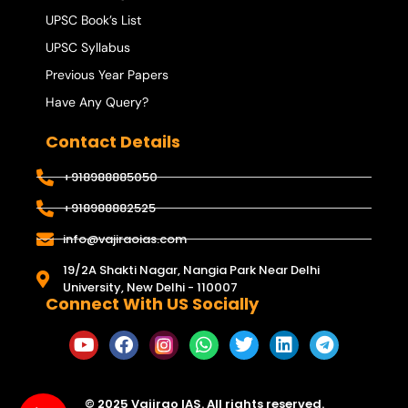
UPSC Book’s List
UPSC Syllabus
Previous Year Papers
Have Any Query?
Contact Details
+918988885050
+918988882525
info@vajiraoias.com
19/2A Shakti Nagar, Nangia Park Near Delhi
University, New Delhi - 110007
Connect With US Socially
© 2025 Vajirao IAS. All rights reserved.